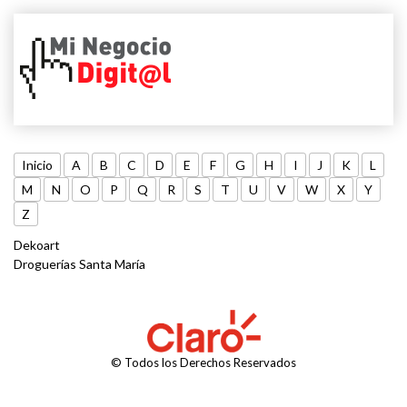
Inicio
A
B
C
D
E
F
G
H
I
J
K
L
M
N
O
P
Q
R
S
T
U
V
W
X
Y
Z
Dekoart
Droguerías Santa María
© Todos los Derechos Reservados