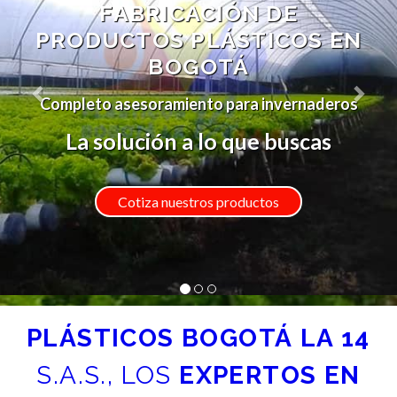
CONSTRUCCIÓN,
EN
FABRICACIÓN Y
MANTENIMIENTO DE
INVERNADEROS
eros
Plástico para cultivos de cualquier med
La solución a lo que buscas
Compra desde aquí
PLÁSTICOS BOGOTÁ LA 14
S.A.S., LOS
EXPERTOS EN